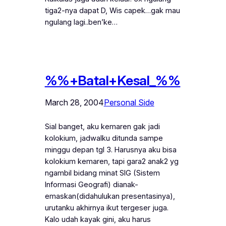
tiga2-nya dapat D, Wis capek…gak mau
ngulang lagi..ben’ke…
%%+Batal+Kesal_%%
March 28, 2004
Personal Side
Sial banget, aku kemaren gak jadi
kolokium, jadwalku ditunda sampe
minggu depan tgl 3. Harusnya aku bisa
kolokium kemaren, tapi gara2 anak2 yg
ngambil bidang minat SIG (Sistem
Informasi Geografi) dianak-
emaskan(didahulukan presentasinya),
urutanku akhirnya ikut tergeser juga.
Kalo udah kayak gini, aku harus