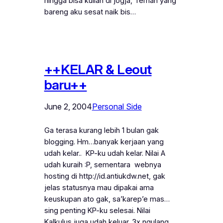
hingga bisa kuliah di jogja, Teman yang
bareng aku sesat naik bis…
++KELAR & Leout
baru++
June 2, 2004
Personal Side
Ga terasa kurang lebih 1 bulan gak
blogging. Hm…banyak kerjaan yang
udah kelar.. KP-ku udah kelar. Nilai A
udah kuraih :P, sementara webnya
hosting di http://id.antiukdw.net, gak
jelas statusnya mau dipakai ama
keuskupan ato gak, sa’karep’e mas…
sing penting KP-ku selesai. Nilai
Kalkulus juga udah keluar. 3x ngulang