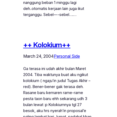
nanggung beban 1 minggu lagi
deh..otomatis kerjaan lain juga ikut
terganggu. Sebel—-sebel…..…
++ Kolokium++
March 24, 2004
Personal Side
Ga terasa ini udah akhir bulan Maret
2004. Tiba waktunya buat aku ngikut
kolokium ( ngaju’in judul Tugas Akhir –
red). Bener-bener gak terasa deh.
Rasane baru kemaren rame-rame
pesta taon baru ehh sekarang udh 3
bulan lewat :p Kolokiumnya tgl 27
besok, aku hrs nyerah’in proposal’e
paling lambat hari Jumat, padahal khan