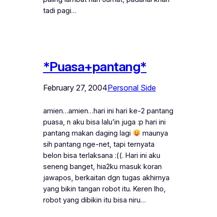
tadi pagi…
*Puasa+pantang*
February 27, 2004
Personal Side
amien…amien…hari ini hari ke-2 pantang
puasa, n aku bisa lalu’in juga :p hari ini
pantang makan daging lagi
maunya
sih pantang nge-net, tapi ternyata
belon bisa terlaksana :((. Hari ini aku
seneng banget, hia2ku masuk koran
jawapos, berkaitan dgn tugas akhirnya
yang bikin tangan robot itu. Keren lho,
robot yang dibikin itu bisa niru…