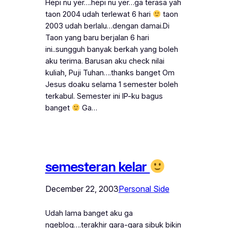
Hepi nu yer….hepi nu yer…ga terasa yah
taon 2004 udah terlewat 6 hari
taon
2003 udah berlalu…dengan damai.Di
Taon yang baru berjalan 6 hari
ini..sungguh banyak berkah yang boleh
aku terima. Barusan aku check nilai
kuliah, Puji Tuhan….thanks banget Om
Jesus doaku selama 1 semester boleh
terkabul. Semester ini IP-ku bagus
banget
Ga…
semesteran kelar
December 22, 2003
Personal Side
Udah lama banget aku ga
ngeblog….terakhir gara-gara sibuk bikin