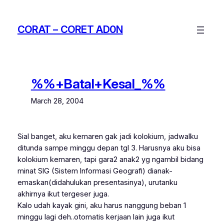
Skip
to
CORAT – CORET AD0N
content
%%+Batal+Kesal_%%
March 28, 2004
Sial banget, aku kemaren gak jadi kolokium, jadwalku
ditunda sampe minggu depan tgl 3. Harusnya aku bisa
kolokium kemaren, tapi gara2 anak2 yg ngambil bidang
minat SIG (Sistem Informasi Geografi) dianak-
emaskan(didahulukan presentasinya), urutanku
akhirnya ikut tergeser juga.
Kalo udah kayak gini, aku harus nanggung beban 1
minggu lagi deh..otomatis kerjaan lain juga ikut