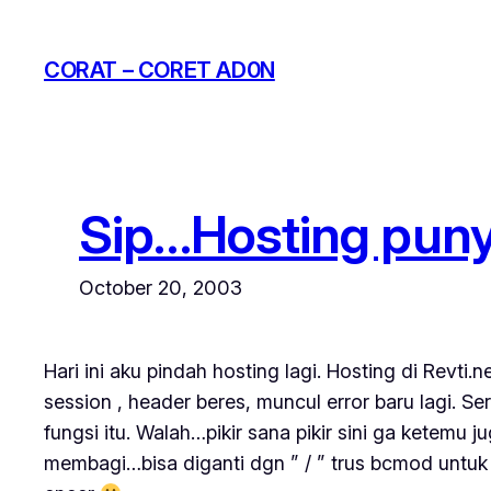
Skip
to
CORAT – CORET AD0N
content
Sip…Hosting pun
October 20, 2003
Hari ini aku pindah hosting lagi. Hosting di Revt
session , header beres, muncul error baru lagi.
fungsi itu. Walah…pikir sana pikir sini ga ketemu 
membagi…bisa diganti dgn ” / ” trus bcmod untuk