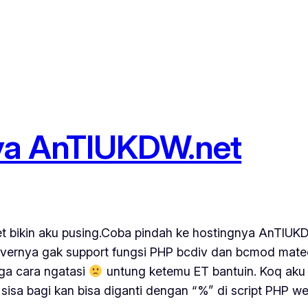
ya AnTIUKDW.net
i.net bikin aku pusing.Coba pindah ke hostingnya AnTIU
 Servernya gak support fungsi PHP bcdiv dan bcmod ma
juga cara ngatasi
untung ketemu ET bantuin. Koq aku 
 sisa bagi kan bisa diganti dengan “%” di script PHP