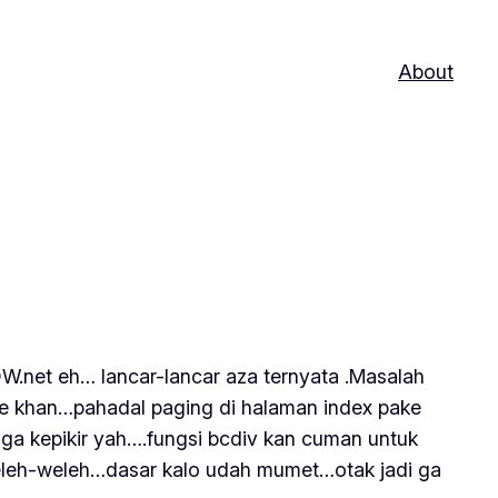
About
KDW.net eh… lancar-lancar aza ternyata .Masalah
tee khan…pahadal paging di halaman index pake
ga kepikir yah….fungsi bcdiv kan cuman untuk
 weleh-weleh…dasar kalo udah mumet…otak jadi ga