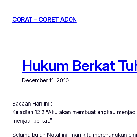
Skip
to
CORAT – CORET AD0N
content
Hukum Berkat Tu
December 11, 2010
Bacaan Hari ini :
Kejadian 12:2 “Aku akan membuat engkau menjad
menjadi berkat.”
Selama bulan Natal ini, mari kita merenungkan e