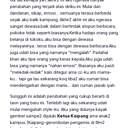
Ga tau kenapa yah..akhir2 ini aku ngerasa banyak
perubahan yang terjadi atas diriku ini. Mulai dari
dandanan, sikap, emosi… semuanya terasa berbeda
sejak aku balik kampung. Akhir2 akhir ini aku ngerasa
sangat dewasa.baik dalam bertindak atopun berbicara,
pokoke tidak seperti biasanya.Ketika hadapi orang yang
belanja di tokoku..aku bisa dengan dewasa
melayaninya…terus bisa dengan dewasa berbicara.Aku
juga udah bisa yang namanya “mengalah”. Padahal
khan aku tipe orang yang keras kepala.Aku juga udah
bisa yang namanya “nahan emosi”. Biasanya aku pasti
“meledak-ledak” kalo ditegur ama cc-ku ato mama-
ku… tapi ga tau sekarang koq tiba2 aku cuman bisa
mendengarkan dengan manis… dan cuman jawab iyah.
Sungguh ini adalah perubahan yang cukup berarti di
taon yang baru ini. Terlebih lagi aku sekarang udah
mulai mengubah style-ku. Aku yang dulunya kayak
gembel sampe2 dijuluki
Ketua Kaipang
ama anak2
kampus (Kaipang-gerombolan pengemis di film2