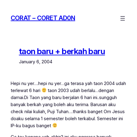
Skip
to
CORAT – CORET AD0N
content
taon baru + berkah baru
January 6, 2004
Hepi nu yer….hepi nu yer…ga terasa yah taon 2004 udah
terlewat 6 hari
taon 2003 udah berlalu…dengan
damai.Di Taon yang baru berjalan 6 hari ini..sungguh
banyak berkah yang boleh aku terima. Barusan aku
check nilai kuliah, Puji Tuhan….thanks banget Om Jesus
doaku selama 1 semester boleh terkabul. Semester ini
IP-ku bagus banget