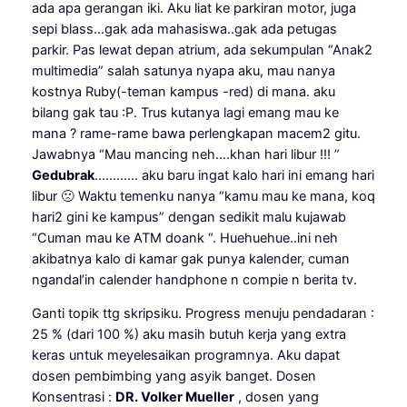
ada apa gerangan iki. Aku liat ke parkiran motor, juga
sepi blass…gak ada mahasiswa..gak ada petugas
parkir. Pas lewat depan atrium, ada sekumpulan “Anak2
multimedia” salah satunya nyapa aku, mau nanya
kostnya Ruby(-teman kampus -red) di mana. aku
bilang gak tau :P. Trus kutanya lagi emang mau ke
mana ? rame-rame bawa perlengkapan macem2 gitu.
Jawabnya “Mau mancing neh….khan hari libur !!! ”
Gedubrak
………… aku baru ingat kalo hari ini emang hari
libur 🙁 Waktu temenku nanya “kamu mau ke mana, koq
hari2 gini ke kampus” dengan sedikit malu kujawab
“Cuman mau ke ATM doank “. Huehuehue..ini neh
akibatnya kalo di kamar gak punya kalender, cuman
ngandal’in calender handphone n compie n berita tv.
Ganti topik ttg skripsiku. Progress menuju pendadaran :
25 % (dari 100 %) aku masih butuh kerja yang extra
keras untuk meyelesaikan programnya. Aku dapat
dosen pembimbing yang asyik banget. Dosen
Konsentrasi :
DR. Volker Mueller
, dosen yang