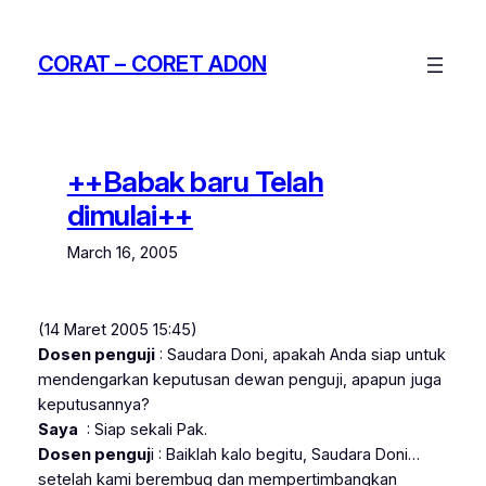
Skip
to
CORAT – CORET AD0N
content
++Babak baru Telah
dimulai++
March 16, 2005
(14 Maret 2005 15:45)
Dosen penguji
: Saudara Doni, apakah Anda siap untuk
mendengarkan keputusan dewan penguji, apapun juga
keputusannya?
Saya
: Siap sekali Pak.
Dosen penguj
i : Baiklah kalo begitu, Saudara Doni…
setelah kami berembug dan mempertimbangkan