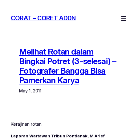
Skip
to
CORAT – CORET AD0N
content
Melihat Rotan dalam
Bingkai Potret (3-selesai) –
Fotografer Bangga Bisa
Pamerkan Karya
May 1, 2011
Kerajinan rotan.
Laporan Wartawan Tribun Pontianak, M Arief