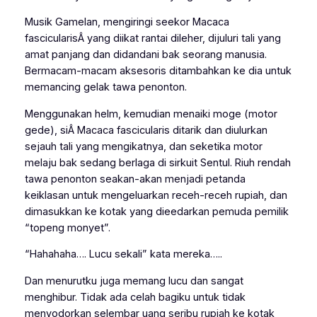
Musik Gamelan, mengiringi seekor
Macaca
fascicularisÂ
yang diikat rantai dileher, dijuluri tali yang
amat panjang dan didandani bak seorang manusia.
Bermacam-macam aksesoris ditambahkan ke dia untuk
memancing gelak tawa penonton.
Menggunakan helm, kemudian menaiki moge (motor
gede), siÂ Macaca fascicularis ditarik dan diulurkan
sejauh tali yang mengikatnya, dan seketika motor
melaju bak sedang berlaga di sirkuit Sentul. Riuh rendah
tawa penonton seakan-akan menjadi petanda
keiklasan untuk mengeluarkan receh-receh rupiah, dan
dimasukkan ke kotak yang dieedarkan pemuda pemilik
“topeng monyet”.
“Hahahaha…. Lucu sekali” kata mereka…..
Dan menurutku juga memang lucu dan sangat
menghibur. Tidak ada celah bagiku untuk tidak
menyodorkan selembar uang seribu rupiah ke kotak