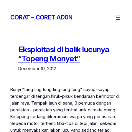
Skip
to
CORAT – CORET AD0N
content
Eksploitasi di balik lucunya
“Topeng Monyet”
December 19, 2012
Bunyi “tang ting tung ting tang tung” sayup-sayup
terdengar di tengah hiruk-pikuk kendaraan bermotor di
jalan raya. Tampak jauh di sana, 3 pemuda dengan
peralatan – peralatan yang terlihat unik di mata orang
Ketapang sedang dikerumuni warga yang penasaran.
Sepeda motor terhenti tiba-tiba di tepi jalan, sekedar
untuk menyaksikan lakon lucu yang sedang terjadi.