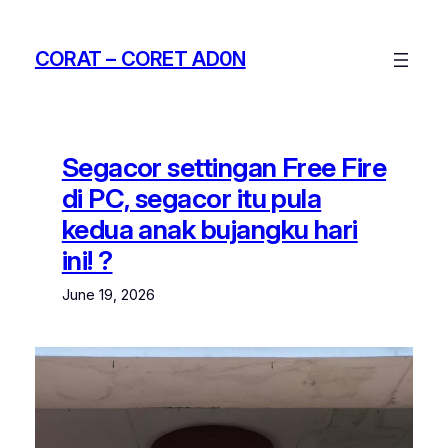
Skip
to
CORAT – CORET AD0N
content
Segacor settingan Free Fire
di PC, segacor itu pula
kedua anak bujangku hari
ini! ?
June 19, 2026