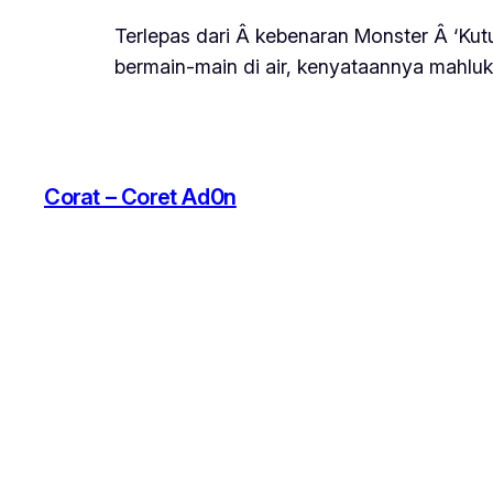
Terlepas dari Â kebenaran Monster Â ‘Kut
bermain-main di air, kenyataannya mahluk
Corat – Coret Ad0n