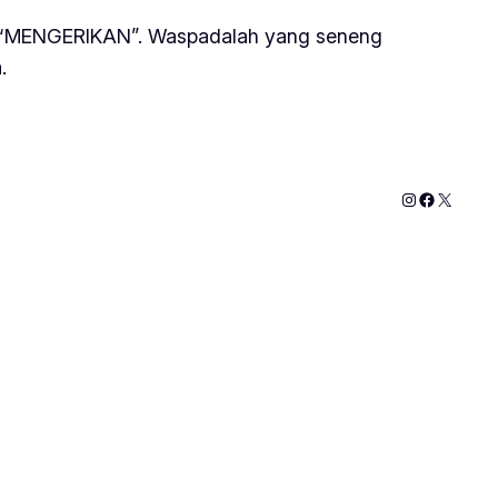
saja “MENGERIKAN”. Waspadalah yang seneng
.
Instagram
Faceboo
X