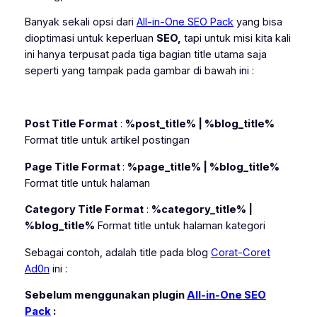
Banyak sekali opsi dari
All-in-One SEO Pack
yang bisa
dioptimasi untuk keperluan
SEO,
tapi untuk misi kita kali
ini hanya terpusat pada tiga bagian
title
utama saja
seperti yang tampak pada gambar di bawah ini :
Post Title Format
:
%post_title% | %blog_title%
Format
title
untuk artikel postingan
Page Title Format
:
%page_title% | %blog_title%
Format
title
untuk halaman
Category Title Format
:
%category_title% |
%blog_title%
Format
title
untuk halaman kategori
Sebagai contoh, adalah title pada blog
Corat-Coret
Ad0n
ini :
Sebelum menggunakan plugin
All-in-One SEO
Pack
: