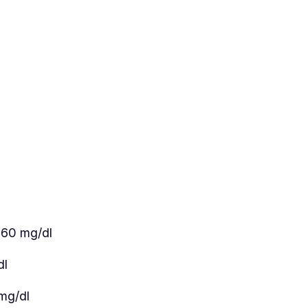
260 mg/dl
dl
 mg/dl