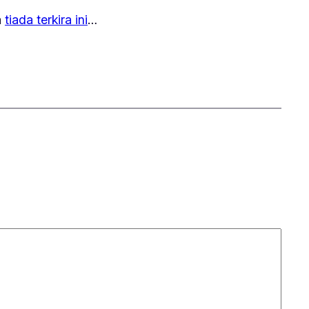
a
tiada terkira ini
…