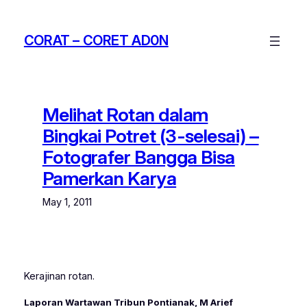
Skip
to
CORAT – CORET AD0N
content
Melihat Rotan dalam
Bingkai Potret (3-selesai) –
Fotografer Bangga Bisa
Pamerkan Karya
May 1, 2011
Kerajinan rotan.
Laporan Wartawan Tribun Pontianak, M Arief