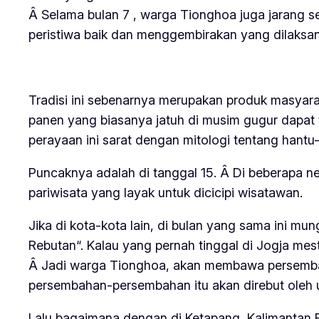
Â Selama bulan 7 , warga Tionghoa juga jarang s
peristiwa baik dan menggembirakan yang dilaksan
Tradisi ini sebenarnya merupakan produk masyar
panen yang biasanya jatuh di musim gugur dapat 
perayaan ini sarat dengan mitologi tentang hantu
Puncaknya adalah di tanggal 15. Â Di beberapa ne
pariwisata yang layak untuk dicicipi wisatawan.
Jika di kota-kota lain, di bulan yang sama ini 
Rebutan
“. Kalau yang pernah tinggal di Jogja mes
Â Jadi warga Tionghoa, akan membawa persembaha
persembahan-persembahan itu akan direbut oleh
Lalu bagaimana dengan di Ketapang, Kalimantan B