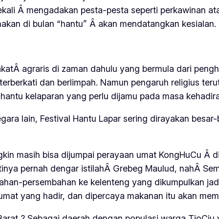
ekali Â mengadakan pesta-pesta seperti perkawinan at
akan di bulan “hantu” Â akan mendatangkan kesialan.
akatÂ agraris di zaman dahulu yang bermula dari pen
terberkati dan berlimpah. Namun pengaruh religius ter
-hantu kelaparan yang perlu dijamu pada masa kehadir
gara lain, Festival Hantu Lapar sering dirayakan besa
mungkin masih bisa dijumpai perayaan umat KongHuCu Â 
tinya pernah dengar istilahÂ
Grebeg Maulud
, nahÂ
Sem
n-persembahan ke kelenteng yang dikumpulkan jadi s
 umat yang hadir, dan dipercaya makanan itu akan m
arat ? Sebagai daerah dengan populasi warga TioCiu y