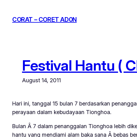
Skip
to
CORAT – CORET AD0N
content
Festival Hantu ( 
August 14, 2011
Hari ini, tanggal 15 bulan 7 berdasarkan penangg
perayaan dalam kebudayaan Tionghoa.
Bulan Â 7 dalam penanggalan Tionghoa lebih diken
hantu yang mendiami alam baka sana Â bebas berj