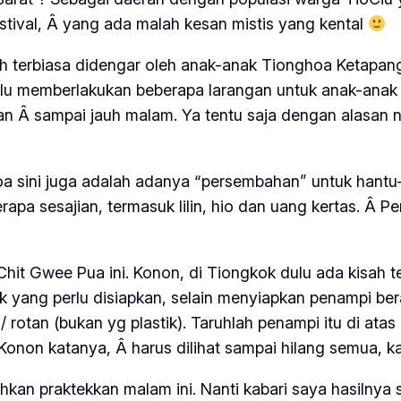
estival, Â yang ada malah kesan mistis yang kental
 terbiasa didengar oleh anak-anak Tionghoa Ketapan
selalu memberlakukan beberapa larangan untuk anak-ana
iaran Â sampai jauh malam. Ya tentu saja dengan alasa
sini juga adalah adanya “persembahan” untuk hantu-h
pa sesajian, termasuk lilin, hio dan uang kertas. 
Chit Gwee Pua
ini. Konon, di Tiongkok dulu ada kisah
k yang perlu disiapkan, selain menyiapkan penampi ber
rotan (bukan yg plastik). Taruhlah penampi itu di ata
Konon katanya, Â harus dilihat sampai hilang semua, k
ahkan praktekkan malam ini. Nanti kabari saya hasilnya s