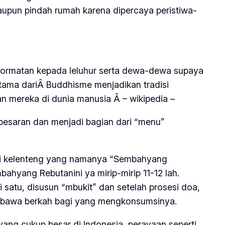
aupun pindah rumah karena dipercaya peristiwa-
ghormatan kepada leluhur serta dewa-dewa supaya
utama dariÂ Buddhisme menjadikan tradisi
an mereka di dunia manusia Â – wikipedia –
r-besaran dan menjadi bagian dari “menu”
di kelenteng yang namanya “
Sembahyang
bahyang Rebutan
ini ya mirip-mirip 11-12 lah.
atu, disusun “mbukit” dan setelah prosesi doa,
embawa berkah bagi yang mengkonsumsinya.
ang cukup besar di Indonesia, perayaan seperti