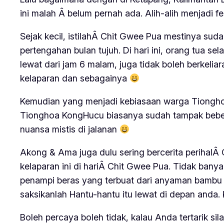
ini malah Â belum pernah ada. Alih-alih menjadi f
Sejak kecil, istilahÂ
Chit Gwee Pua
mestinya sudah
pertengahan bulan tujuh. Di hari ini, orang tua 
lewat dari jam 6 malam, juga tidak boleh berkel
kelaparan dan sebagainya
Kemudian yang menjadi kebiasaan warga Tionghoa 
Tionghoa KongHucu biasanya sudah tampak bebera
nuansa mistis di jalanan
Akong & Ama juga dulu sering bercerita perihalÂ
kelaparan ini di hariÂ
Chit Gwee Pua
. Tidak banya
penampi beras yang terbuat dari anyaman bambu / 
saksikanlah Hantu-hantu itu lewat di depan anda. 
Boleh percaya boleh tidak, kalau Anda tertarik sil