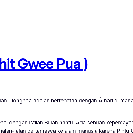
Chit Gwee Pua )
alan Tionghoa adalah bertepatan dengan Â hari di mana 
al dengan istilah Bulan hantu. Ada sebuah kepercayaa
alan-jalan bertamasya ke alam manusia karena Pintu G