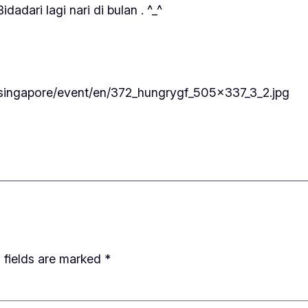
dadari lagi nari di bulan . ^_^
singapore/event/en/372_hungrygf_505x337_3_2.jpg
 fields are marked
*